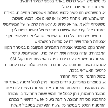
כל משתמש רשאי לרכוש באתר בכפוף למילוי התנאים
המצטברים המפורטים להלן:
א. המשתמש הנו כשיר לבצע פעולות משפטיות מחייבות. במידה
והמשתמש הינו מתחת לגיל 18 או שאינו זכאי לבצע פעולות
משפטיות ללא אישור אפוטרופוס, יראו את שימושו של המשתמש
באתר כאילו קיבל את אישורו המפורש של האפוטרופוס לכך.
ב. המשתמש הינו בעל כרטיס אשראי ישראלי או בינלאומי תקף.
אבטחת האתר ושמירה על סודיות המשתמש
האתר נוקט באמצעי אבטחה מחמירים המקובלים במסחר מקוון
המבטיחים קנייה בטוחה ושמירה על פרטי המשתמש. פרטי
ההזמנה והמשתמש עוברים הצפנה באמצעות פרוטוקול SSL
למחשב מעבד הנתונים של החברה. פרטים אלה יועברו לחברת
כרטיסי האשראי בלבד.
ביטול הזמנה ומדיניות החזרה
א. במוצרים מתכלים, פרחים וצומח, ניתן לבטל הזמנה באתר עד
שעה מהמועד בו נשלחה ההזמנה. אם ההזמנה נעשית ליום אחר
ממועד ההזמנה, ניתן לבטל עד חמש שעות מהמועד בו אמורה
להתבצע מסירת המוצר. הודעת ביטול אפשר להשאיר במרכז
ההזמנות הטלפוני במשך כל שעות הפעילות. במקביל תשלח