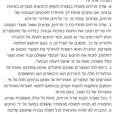
הגבלת אחריות
א. שדה פרחים פועלת במטרה לספק לרוכשים מוצרים באיכות
גבוהה. אנו נותנים שימת לב מיוחדת לאיכותם הגבוהה של
פרחים, עציצים, צמחי נוי, זרי פרחים וסידורי פרחים.
ב. שדה פרחים מתחייבת כי פרחים, עציצים ושאר מוצרי הצומח,
יהיו טריים ויעזבו את החנות באיכות גבוהה. במידה ומי מהמוצרים
הגיע ליעדו ואינו טרי או פגום, זכאי הרוכש לפנות אל החברה
ולהודיע על כך. מוסכם על הצדדים, כי באם תימצא התלונה
מוצדקת, החברה תהא רשאית להחליף את המוצר הפגום או
לחלופין, לזכות את הרוכש בסך הכספי ששולם עבור אותו מוצר
כולל משלוח, וזאת על פי שיקול דעתה הבלעדי.
ג. ביחס לכל המוצרים שאינם מתכלים (אינם צמחים) האחריות
הבלעדית חלה על היצרנים ו/או היבואנים ו/או המשווקים
המורשים של המוצרים. האחריות על אותם גורמים חלה על-פי
החוקים והתקנות להגנת הצרכן ובהתאם לתנאי תעודות האחריות
והשירות של כל מוצר, באם צורפו.
ד. בכל מקרה חבות שדה פרחים, תחת כל עילה משפטית שהיא,
התמורה לא תהיה למעלה מהמחיר ששולם בפועל על ידי הרוכש.
ה. החברה לא תהיה אחראית לכל תקלה טכנית שתמנע קליטת