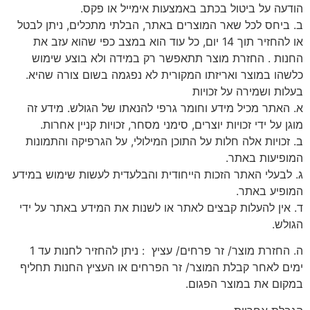
הודעה על ביטול בכתב באמצעות אימייל או פקס.
ב. ביחס לכל שאר המוצרים באתר, הבלתי מתכלים, ניתן לבטל
או להחזיר תוך 14 יום, כל עוד הוא במצב כפי שהוא עזב את
החנות . החזרת מוצר תתאפשר רק במידה ולא בוצע שימוש
כלשהו במוצר ואריזתו המקורית לא נפגמה בשום צורה שהיא.
בעלות ושמירה על זכויות
א. האתר מכיל מידע וחומר גרפי להנאתו של הגולש. מידע זה
מוגן על ידי זכויות יוצרים, סימני מסחר, זכויות קניין אחרות.
ב. זכויות אלה חלות על התוכן המילולי, על הגרפיקה והתמונות
המופיעות באתר.
ג. לבעלי האתר הזכות הייחודית והבלעדית לעשות שימוש במידע
המופיע באתר.
ד. אין להעלות קבצים לאתר או לשנות את המידע באתר על ידי
הגולש.
ה. החזרת מוצר/ זר פרחים/ עציץ : ניתן להחזיר לחנות עד 1
ימים לאחר קבלת המוצר/ זר הפרחים או העציץ החנות תחליף
במקום את במוצר הפגום.