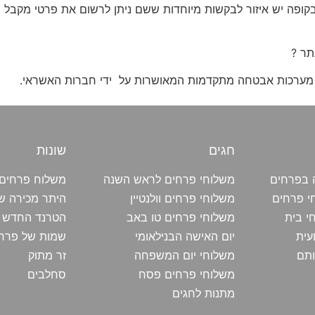
ופה יש איזור לבקשות מיוחדות ששם ניתן לרשום את פרטי מקבל ה
תר ?
די מערכות אבטחה מתקדמות המאושרות על ידי חברות האשראי.
חגים
שונות
 בפרחים
משלוחי פרחים לראש השנה
משלוח פרחים 
י פרחים
משלוחי פרחים וולנטיין
היתר מכירה ש
י בית
משלוחי פרחים טו באב
הטרנד החדש ז
עית
יום האישה הבנילאומי
שמות של פרח
ותם
משלוחי יום המשפחה
זר מתוק
משלוחי פרחים פסח
סחלבים
מתנות לחגים