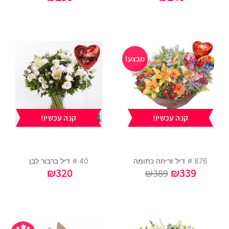
מבצע!
קנה עכשיו!
קנה עכשיו!
876 #
דיל זריחה כתומה
40 #
דיל ברבור לבן
₪
320
₪
339
₪389