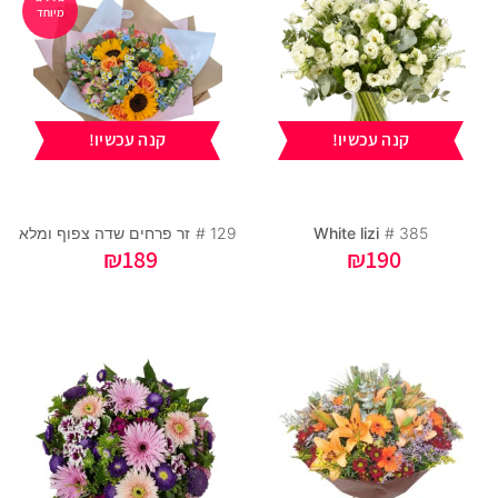
מיוחד
קנה עכשיו!
קנה עכשיו!
385 #
White lizi
129 #
זר פרחים שדה צפוף ומלא
₪
189
₪
190