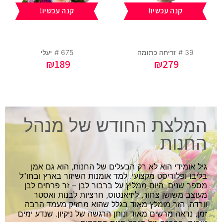
קנה עכשיו!
קנה עכשיו!
39 #
זריחה כתומה
675 #
יעלי
₪
189
₪
279
המלצת החודש של מנהל
החנות
גיל אומידי הוא לא רק הבעלים של החנות, הוא גם אמן
בליבו ופלוריסט מקצועי. למד אומנות השיזור בארץ ובחו”ל
מספר שנים. היום ממליץ על ברבור לבן – זר פרחים לבן
מעוצב משושן צחור, ליזיאנטוס, חרציות לבנות ואסטר
וורדה. הזר מומלץ מאוד בגלל שהוא מחזיק מעמד הרבה
זמן, נראה מרשים מאוד ונותן הרגשה של ניקיון. שנדע ימים