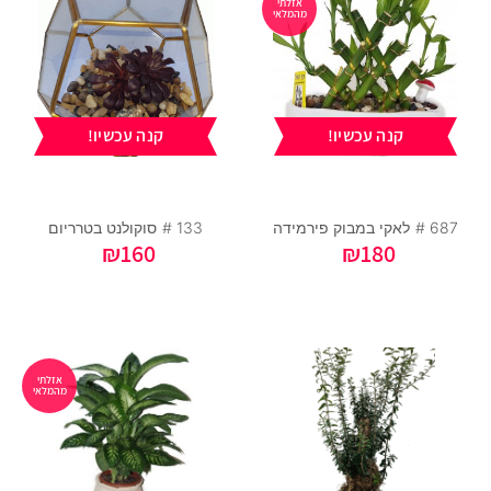
אזלתי
מהמלאי
קנה עכשיו!
קנה עכשיו!
687 #
לאקי במבוק פירמידה
133 #
סוקולנט בטרריום
₪
160
₪
180
אזלתי
מהמלאי