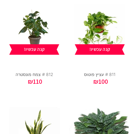
קנה עכשיו!
קנה עכשיו!
811 #
עציץ פוטוס
812 #
צמח מונסטרה
₪
110
₪
100