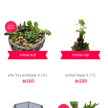
אזלתי
מהמלאי
קנה עכשיו!
קנה עכשיו!
273 #
קוקטל צמחים
283 #
סוקולנטים בכלי סלע
₪
160
₪
280