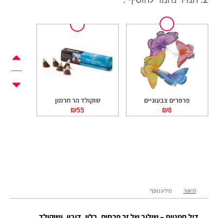
+
+
פרפרים צבעוניים
שוקולד הר חרמון
ד
₪
55
₪
8
תיאור
מידע נוסף
דיל חמניות – שילוב של זר פרחים, בלון, דובון, ושוקולד